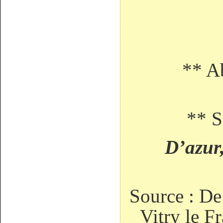
** Abbay
** Seig
D’azur, s
Source : De
Vitry le F