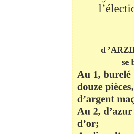
l’élect
d ’ARZ
se 
Au 1, burelé 
douze pièces
d’argent maç
Au 2, d’azur 
d’or;