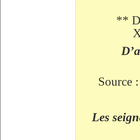
** De B
X
D’arge
Source :
Les seig