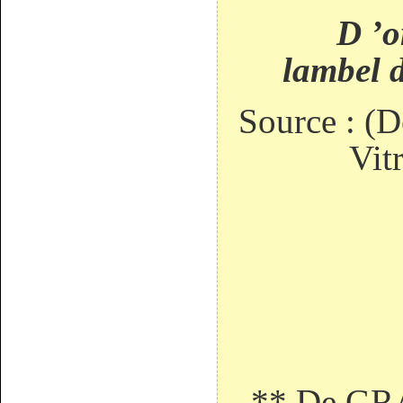
D ’or au
lambel d
Source : (D
Vitr
** De GR