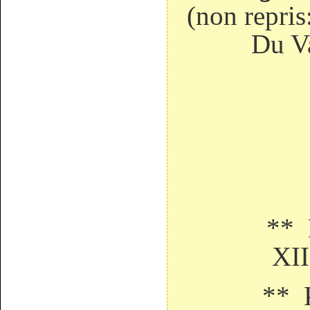
(non repris
Du Va
** D ’
XII
** Port