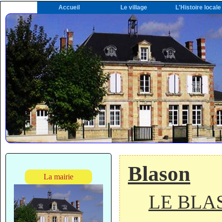
Accueil
Le village
L'Histoire locale
Blason
La mairie
LE BLAS