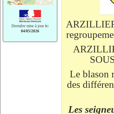
ARZILLIER
Dernière mise à jour le:
04/05/2026
regroupeme
ARZILLI
SOUS
Le blason r
des différe
Les seign