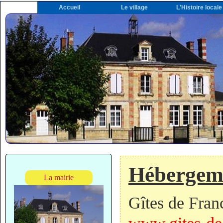
Accueil
Le village
L'Histoire locale
Hébergem
La mairie
Gîtes de Fra