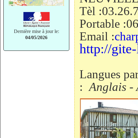
Tèl :
03.26.
Portable :
06
Dernière mise à jour le:
Email :
char
04/05/2026
http://git
Langues parl
:
Anglais -