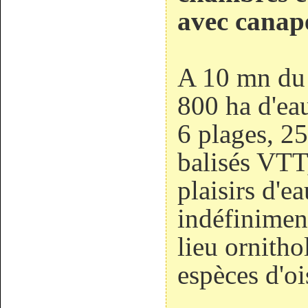
avec canape
A 10 mn du 
800 ha d'eau
6 plages, 25
balisés VTT,
plaisirs d'e
indéfinimen
lieu ornith
espèces d'o