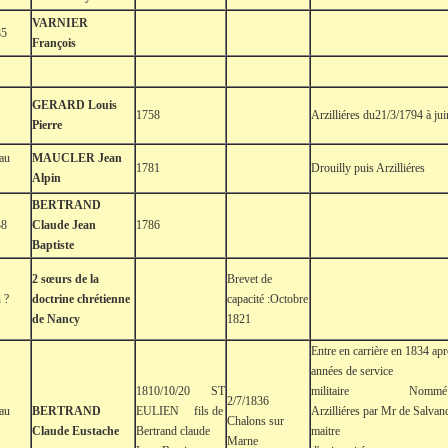
VARNIER
85
François
GERARD Louis
1758
Arzilliéres du21/3/1794 à ju
1
Pierre
 au
MAUCLER Jean
1781
Drouilly puis Arzilliéres
Alpin
BERTRAND
38
Claude Jean
1786
Baptiste
2 sœurs de la
Brevet de
 ?
doctrine chrétienne
capacité :Octobre
de Nancy
1821
Entre en carrière en 1834 apr
années de service
1810/10/20 ST
militaire Nommé 
2/7/1836
au
BERTRAND
EULIEN fils de
Arzilliéres par Mr de Salvan
Chalons sur
Claude Eustache
Bertrand claude
maitre
Marne