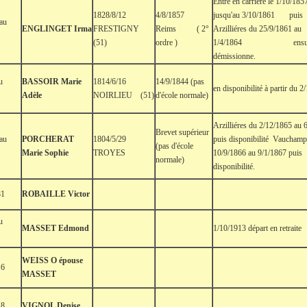
Entre en carrière le 1/10/185
1828/8/12
4/8/1857
jusqu'au 3/10/1861 puis
 au
ENGLINGET Irma
FRESTIGNY
Reims ( 2°
Arzilliéres du 25/9/1861 au
(51)
ordre )
1/4/1864 ensui
démissionne.
u
BASSOIR Marie
1814/6/16
14/9/1844 (pas
en disponibilité à partir du 
Adèle
NOIRLIEU (51)
d'école normale)
Arzilliéres du 2/12/1865 au 
Brevet supérieur
 au
PORCHERAT
1804/5/29
puis disponibilité Vaucham
(pas d'école
Marie Sophie
TROYES
10/9/1866 au 9/1/1867 puis
normale)
disponibilité.
81
ROBAILLE Victor
u
MASSET Edmond
1/10/1913 départ en retraite
WEISS O épouse
16
MASSET
18
VIGNOL Denise