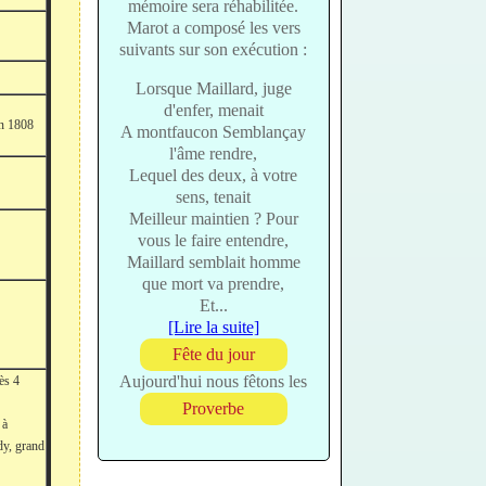
mémoire sera réhabilitée.
Marot a composé les vers
suivants sur son exécution :
Lorsque Maillard, juge
d'enfer, menait
in 1808
A montfaucon Semblançay
l'âme rendre,
Lequel des deux, à votre
sens, tenait
Meilleur maintien ? Pour
vous le faire entendre,
Maillard semblait homme
que mort va prendre,
Et...
[Lire la suite]
Fête du jour
Aujourd'hui nous fêtons les
ès 4
Proverbe
à
dy, grand