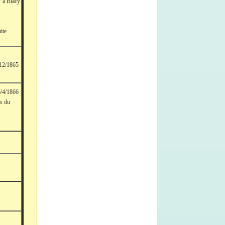
7 à Blacy
te
2/12/1865
6/4/1866
ps du