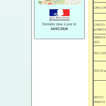
1760 à 17
Dernière mise à jour le:
1794/3/21
04/05/2026
au1808/5/
1808/6/14
1812
1812 à 18
1821/10 au
1837/1/1 
1844/11/1