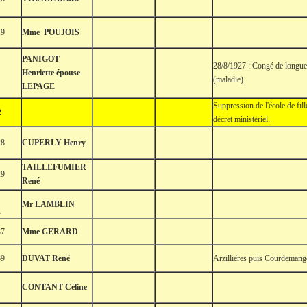
19
Mme POUJOIS
PANIGOT
28/8/1927 : Congé de longue
Henriette épouse
(maladie)
LEPAGE
Suppression de l'école de fill
2
décret ministériel.
28
CUPERLY Henry
TAILLEFUMIER
29
René
Mr LAMBLIN
1
37
Mme GERARD
39
DUVAT René
Arzilliéres puis Courdemang
CONTANT Céline