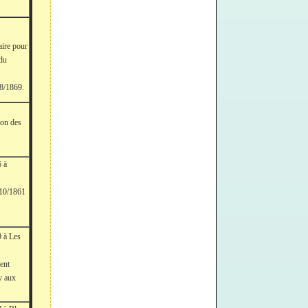
re pour
 du
1865.
/8/1869.
ion des
6 à
/10/1861
9 à Les
ent
y aux