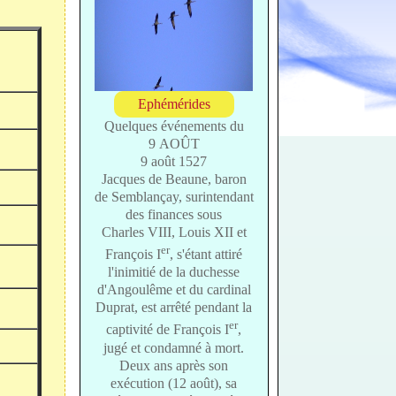
Ephémérides
Quelques événements du
9 AOÛT
9 août 1527
Jacques de Beaune, baron
de Semblançay, surintendant
des finances sous
Charles VIII, Louis XII et
er
François I
, s'étant attiré
l'inimitié de la duchesse
d'Angoulême et du cardinal
Duprat, est arrêté pendant la
er
captivité de François I
,
jugé et condamné à mort.
Deux ans après son
exécution (12 août), sa