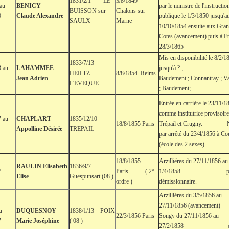
1831/2/1 LE
3/8/1849
 au
BENICY
par le ministre de l'instructio
BUISSON sur
Chalons sur
0
Claude Alexandre
publique le 1/3/1850 jusqu'a
SAULX
Marne
10/10/1854 ensuite aux Gra
Cotes (avancement) puis à Et
28/3/1865
Mis en disponibilité le 8/2/
1833/7/13
3 au
LAHAMMEE
jusqu'à ? ; 
HEILTZ
8/8/1854 Reims
Jean Adrien
Baudement ; Connantray ; V
L'EVEQUE
; Baudement;
Entrée en carrière le 23/11/1
comme institutrice provisoire
7 au
CHAPLART
1835/12/10
18/8/1855 Paris
Trépail et Crugny. 
Appolline Désirée
TREPAIL
par arrêté du 23/4/1856 à C
(école des 2 sexes)
18/8/1855
Arzilliéres du 27/11/1856 au
RAULIN Elisabeth
1836/9/7
7
Paris ( 2°
1/4/1858 pu
Elise
Guespunsart (08 )
ordre )
démissionnaire.
Arzilliéres du 3/5/1856 au
27/11/1856 (avancement
u
DUQUESNOY
1838/1/13 POIX
22/3/1856 Paris
Songy du 27/11/1856 au
7
Marie Joséphine
( 08 )
27/2/1858 ens