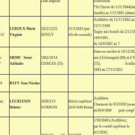
Lean Baptiste
d'univers
*St Cheron du 1/11/1844(int
famille) au 1/11/1861 (démis
Arzilliéres du 11/11/1842 au
12/11/184
1
LEROUX Marie
1822/12/25
31/3/1843 (pas
Togny aux boeufs du 2/11/1
/12
Virginie
SONGY
d'école normale)
14/6/1861. At
du 14/6/1861 au ?.
Entre en carrière le 16/12/18
u
ORME Sœur
1802/10/14
ans à Giromagnie (68) et à T
7
Adélaide
CIERGES (55)
(55); Arzilliere
1843 au 17/11/1855.
49
BATY Jean Nicolas
Arzilliéres 
 au
LECRIVAIN
1830/3/13
Brevet supérieur
Charmont du 9/3/1850 (avan
Heloise
NORROIS
20/8/1849 Reims
au16/4/1868 puis congé d
1/10/1849 à Arzilliéres
par le comité supérieur le
4/1/1850; ins