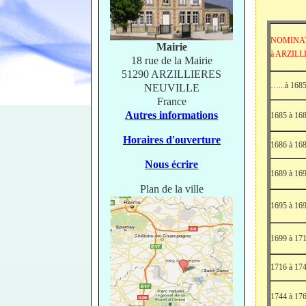
NOMINA
Mairie
à ARZILL
18 rue de la Mairie
51290 ARZILLIERES
…...à 168
NEUVILLE
France
Autres informations
1685 à 16
Horaires d'ouverture
1686 à 16
Nous écrire
1689 à 16
Plan de la ville
1695 à 16
1699 à 17
1716 à 17
1744 à 17