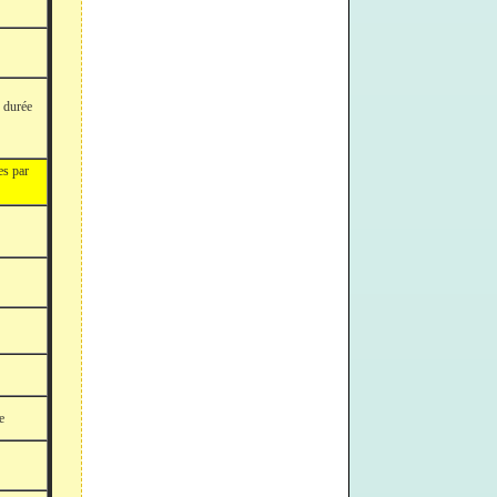
 durée
es par
e