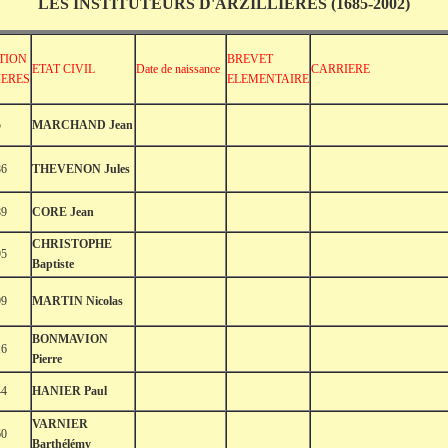
LES INSTITUTEURS D'ARZILLIERES (1685-2002)
TION
BREVET
ETAT CIVIL
Date de naissance
CARRIERE
IERES
ELEMENTAIRE
5
MARCHAND Jean
86
THEVENON Jules
89
CORE Jean
CHRISTOPHE
95
Baptiste
99
MARTIN Nicolas
BONMAVION
16
Pierre
44
HANIER Paul
VARNIER
60
Barthélémy