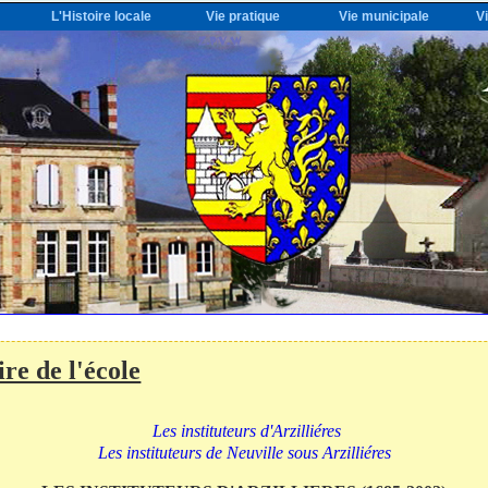
L'Histoire locale
Vie pratique
Vie municipale
V
ire de l'école
Les instituteurs d'Arzilliéres
Les instituteurs de Neuville sous Arzilliéres