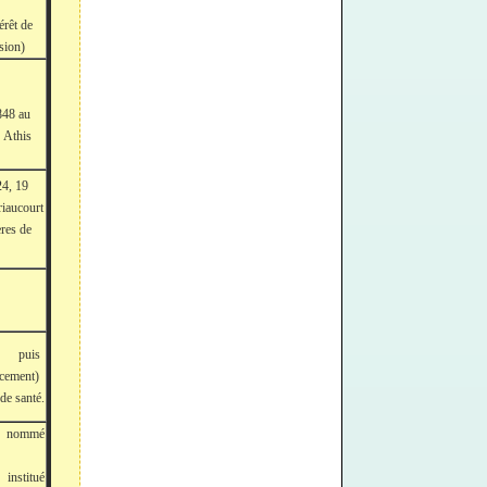
ité
érêt de
sion)
8
848 au
his
24, 19
riaucourt
s de
puis
cement)
e santé.
; nommé
titué