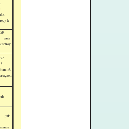
n
u
ndes
repy le
1859
puis
aurefroy
852
 à
Nommée
ourtagnon
is
) puis
uite