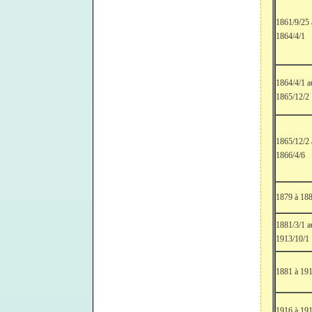
1861/9/25
1864/4/1
1864/4/1 a
1865/12/2
1865/12/2
1866/4/6
1879 à 18
1881/3/1 a
1913/10/1
1881 à 19
1916 à 19