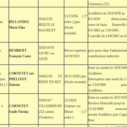
Chaumuzy (51)
Arzilliéres du 18/4/1858 au
15/3/1856 ( 2°
1836/2/28
8/5/1859 démissionnai
 au
BILLANDEL
ordre ) (pas
HEILTZ LE
cause de faute. Hauteville
Marie Elize
d'école
MAURUPT
9/1/1862 au 1/10/
normale)
Courville du 14/9/1865 au 6
1836/10/19
u
HUMBERT
Brevet supérieur
puis passe dans l'administrat
GIVRY sur
1
François Comy
24/10/1855
contributions indirectes.
ANTE
Entre en carrière le 10/9/186
u
CORNETET née
Arzilliéres.
1840/5/30 ST
30/11/1858 (pas
puis
PHELIZOT
Interruption sans motif du 1
REMY EN BZT
d'école normale)
10 à ?
Sidonie
au 1/10/1866 puis
Arzilliéres.
Entre en carrière le 30/5/185
1839/10/7
21/5/859
Rivières Henruelle jusqu'au
1 à
CORNETET
VILLEMERVRY
Chalons sur
11/10/1860 avancem
Emile Nicolas
(52) canton
Marne ( 2°
ensuite Arzilliéres puis Gign
d'Auberive
ordre )
Bois