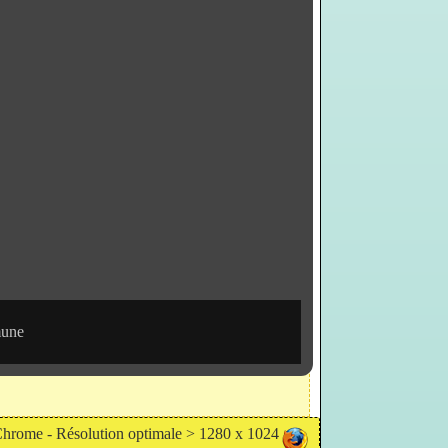
mune
/Chrome -
Résolution optimale > 1280 x 1024