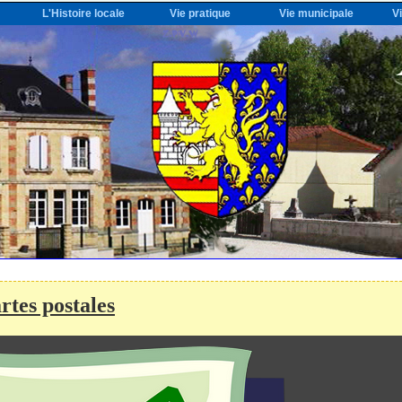
L'Histoire locale
Vie pratique
Vie municipale
V
rtes postales