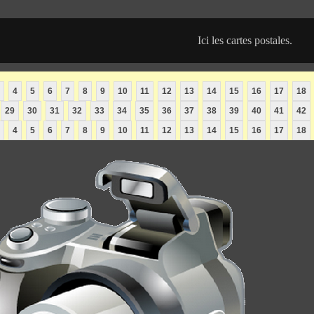
Ici les cartes postales.
4
5
6
7
8
9
10
11
12
13
14
15
16
17
18
29
30
31
32
33
34
35
36
37
38
39
40
41
42
4
5
6
7
8
9
10
11
12
13
14
15
16
17
18