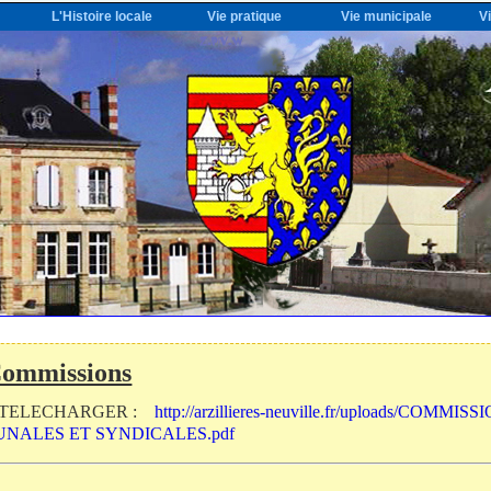
L'Histoire locale
Vie pratique
Vie municipale
V
Commissions
A TELECHARGER :
http://arzillieres-neuville.fr/uploads/COMMIS
NALES ET SYNDICALES.pdf