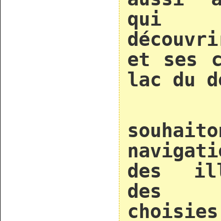
qui 
découvri
et ses c
lac du d
Nou
souhaito
navigat
des il
des i
chois