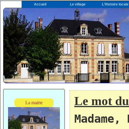
Accueil
Le village
L'Histoire locale
Le mot du
La mairie
Madame, 