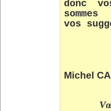
donc vo
sommes
vos sugg
Michel C
Vœ