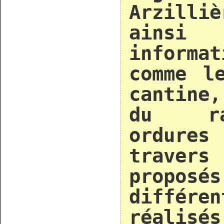
Arzilli
ains
informa
comme l
cantine
du ra
ordure
trave
propo
différ
réalisé