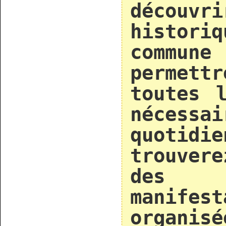
découvr
histo
commu
permet
toutes l
néce
quoti
trouver
des d
manifest
orga