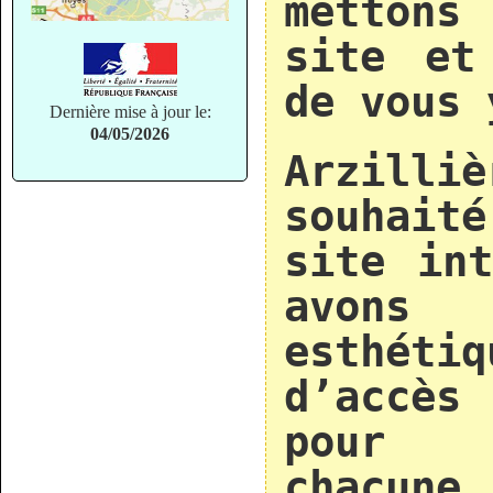
mettons
site et
de vous 
Dernière mise à jour le:
04/05/2026
Arzilli
souhait
site int
avo
esthét
d’accè
pour 
chacun