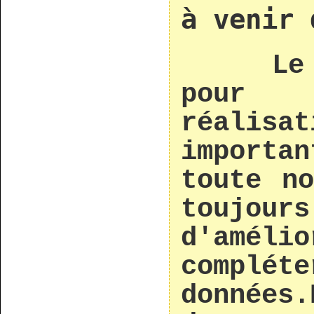
à venir 
Le
pou
réali
importa
toute no
toujo
d'amé
comp
données