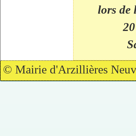
lors de 
20
S
© Mairie d'Arzillières Neuv