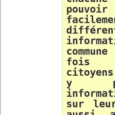
pouvoi
faci
différen
informat
commun
fois 
citoyen
y pu
informa
sur leu
aussi a