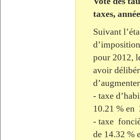
Vote des tau
taxes, anné
Suivant l’éta
d’imposition 
pour 2012, l
avoir délibér
d’augmenter 
- taxe d’hab
10.21 % en
- taxe fonciè
de 14.32 % 