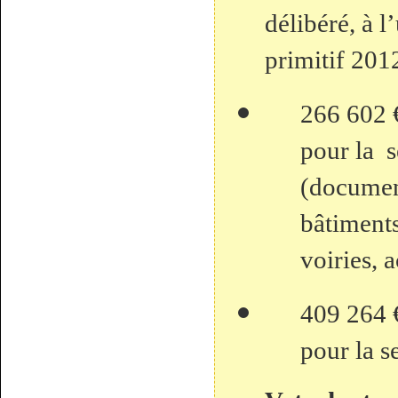
délibéré, à 
primitif 201
266 602 €
pour la s
(documen
bâtiment
voiries, a
409 264 €
pour la s