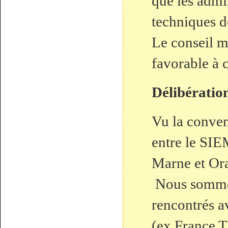
que les admi
techniques de
Le conseil m
favorable à 
Délibérati
Vu la conven
entre le SIE
Marne et Or
Nous sommes
rencontrés 
(ex France T