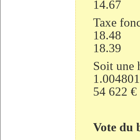
1
Taxe fo
1
1
Soit une 
1.004801 
54 622 €
Vote du 