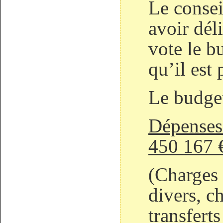
Le consei
avoir dél
vote le b
qu’il est 
Le budget
Dépenses
450 167 
(Charges
divers, c
transfert