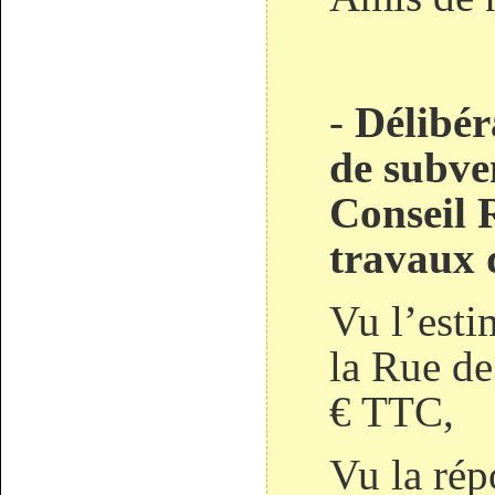
-
Délibé
de subve
Conseil 
travaux 
Vu l’esti
la Rue de
€ TTC,
Vu la rép