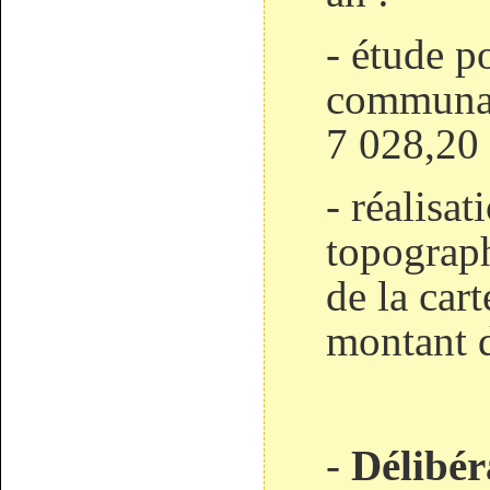
- étude p
communal
7 028,20
- réalisat
topograph
de la car
montant 
-
Délibé