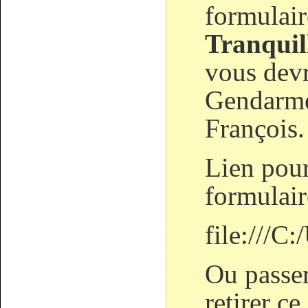
formulai
Tranquil
vous devr
Gendarmer
François.
Lien pour
formulair
file:///C
Ou passe
retirer ce