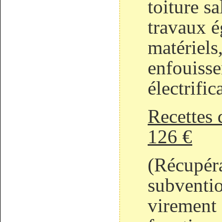
toiture sa
travaux ég
matériels
enfouiss
électrific
Recettes 
126 €
(Récupér
subventio
virement 