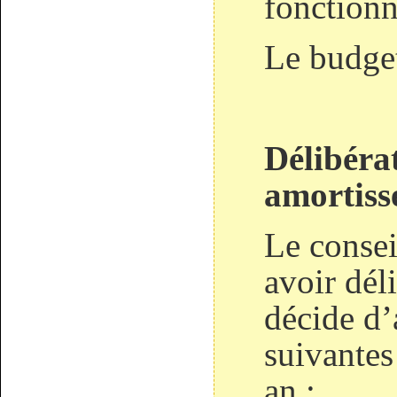
fonction
Le budget
Délibéra
amortis
Le consei
avoir dél
décide d’
suivantes
an :