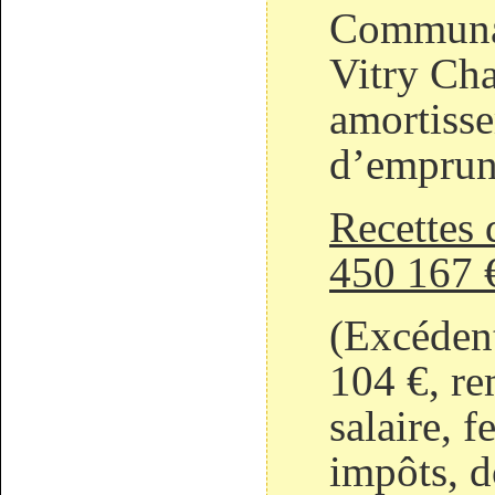
Communa
Vitry Ch
amortisse
d’emprun
Recettes 
450 167 
(Excéden
104 €, r
salaire, 
impôts, d