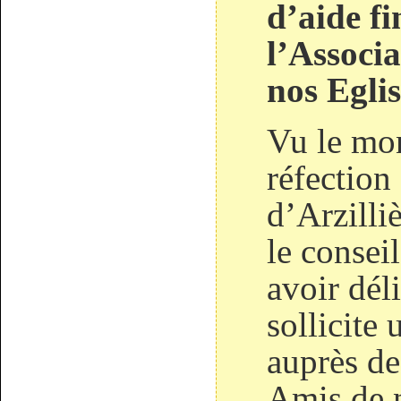
d’aide f
l’Associ
nos Eglis
Vu le mon
réfection 
d’Arzilli
le consei
avoir dél
sollicite
auprès de
Amis de n