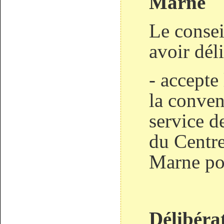
Marne
Le consei
avoir dél
- accepte
la conven
service d
du Centre
Marne pou
Délibéra