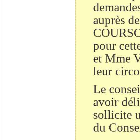
demandes 
auprès de
COURSON
pour cet
et Mme V
leur circ
Le consei
avoir dél
sollicite
du Consei