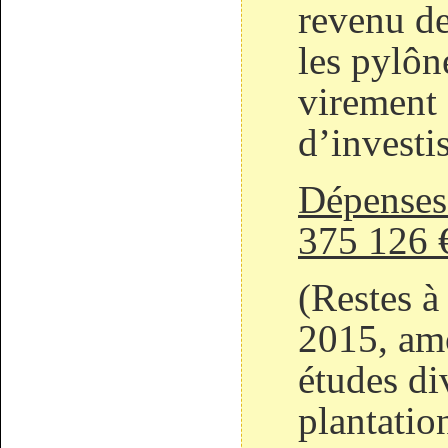
revenu de
les pylôn
virement 
d’investi
Dépenses 
375 126 
(Restes à 
2015, am
études di
plantatio