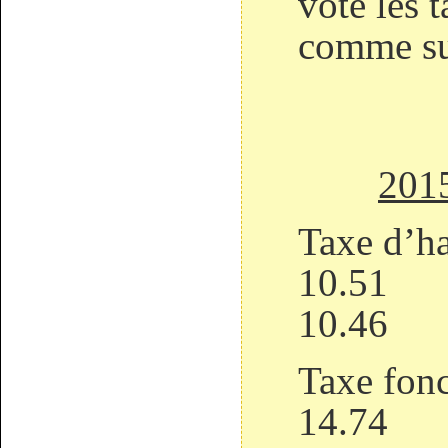
vote les 
comme
201
Taxe d
1
1
Taxe f
1