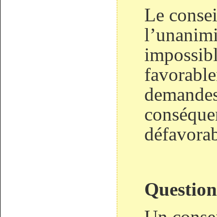
Le consei
l’unanimit
impossib
favorable
demandes
conséquen
défavorab
Questions
Un consei