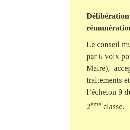
Délibération
rémunération
Le conseil mu
par 6 voix pou
Maire), accep
traitements e
l’échelon 9 d
ème
2
classe.