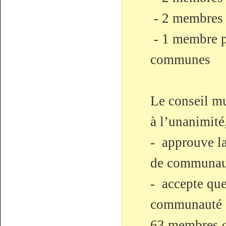
- 2 membres 
- 1 membre p
communes
Le conseil mu
à l’unanimité
- approuve la
de communaut
- accepte que
communauté à
63 membres c